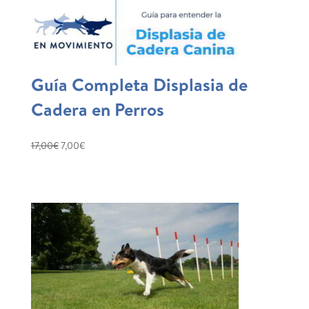
Guía Completa Displasia de
Cadera en Perros
El
El
17,00
€
7,00
€
precio
precio
original
actual
era:
es:
17,00€.
7,00€.