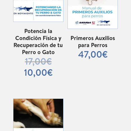
Potencia la
Condición Física y
Primeros Auxilios
Recuperación de tu
para Perros
Perro o Gato
47,00
€
El
17,00
€
precio
El
10,00
€
original
precio
era:
actual
17,00€.
es:
10,00€.