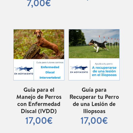
era:
7,00
€
original
actual
precio
17,00€
era:
es:
actual
17,00€.
7,00€.
es:
7,00€.
Guía para el
Guía para
Manejo de Perros
Recuperar tu Perro
con Enfermedad
de una Lesión de
Discal (IVDD)
Iliopsoas
17,00
€
17,00
€