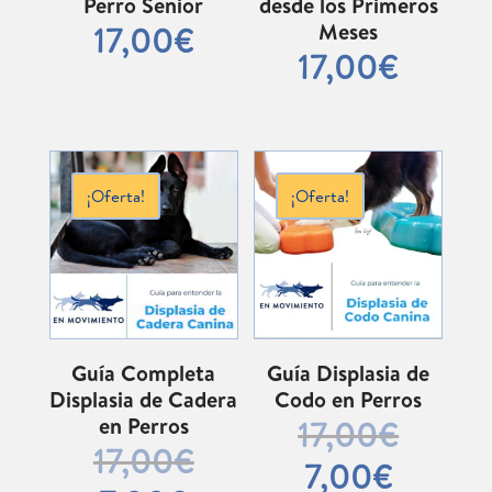
Perro Senior
desde los Primeros
Meses
17,00
€
17,00
€
¡Oferta!
¡Oferta!
Guía Completa
Guía Displasia de
Displasia de Cadera
Codo en Perros
en Perros
El
17,00
€
preci
El
17,00
€
El
7,00
€
origin
precio
precio
El